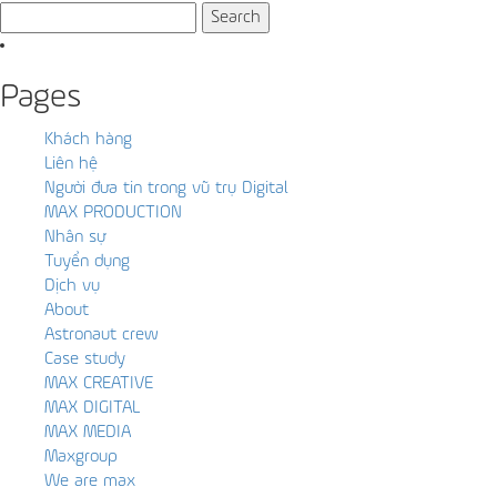
Search
for:
Pages
Khách hàng
Liên hệ
Người đưa tin trong vũ trụ Digital
MAX PRODUCTION
Nhân sự
Tuyển dụng
Dịch vụ
About
Astronaut crew
Case study
MAX CREATIVE
MAX DIGITAL
MAX MEDIA
Maxgroup
We are max