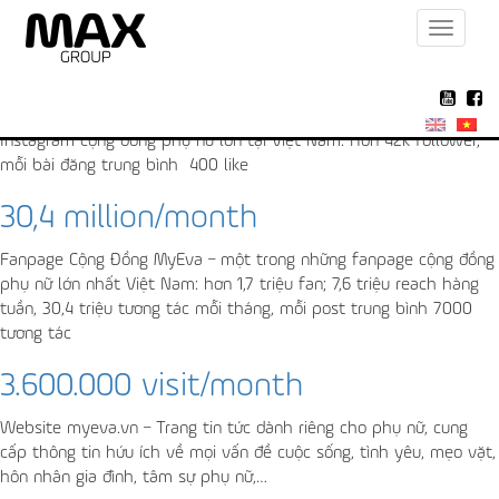
Toggle
Archive for the ‘Myeva’ Category
navigat
400 like/post
Instagram cộng đồng phụ nữ lớn tại Việt Nam. Hơn 42k follower,
mỗi bài đăng trung bình 400 like
30,4 million/month
Fanpage Cộng Đồng MyEva – một trong những fanpage cộng đồng
phụ nữ lớn nhất Việt Nam: hơn 1,7 triệu fan; 7,6 triệu reach hàng
tuần, 30,4 triệu tương tác mỗi tháng, mỗi post trung bình 7000
tương tác
3.600.000 visit/month
Website myeva.vn – Trang tin tức dành riêng cho phụ nữ, cung
cấp thông tin hứu ích về mọi vấn đề cuộc sống, tình yêu, mẹo vặt,
hôn nhân gia đình, tâm sự phụ nữ,…