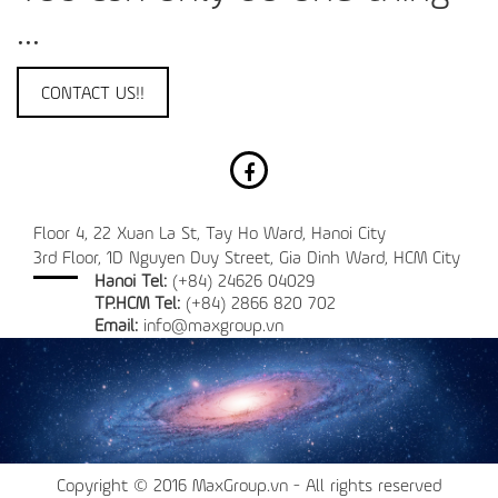
...
CONTACT US!!
Floor 4, 22 Xuan La St, Tay Ho Ward, Hanoi City
3rd Floor, 1D Nguyen Duy Street, Gia Dinh Ward, HCM City
Hanoi Tel:
(+84) 24626 04029
TP.HCM Tel:
(+84) 2866 820 702
Email:
info@maxgroup.vn
Copyright © 2016 MaxGroup.vn - All rights reserved