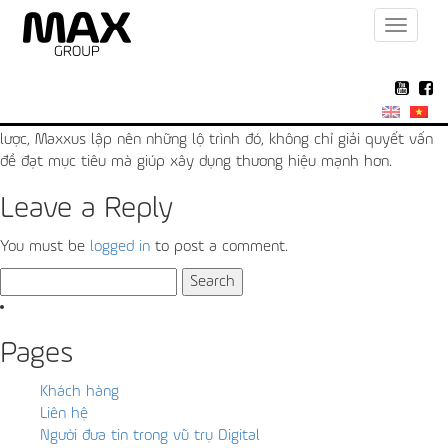
Toggle
Execution
navigat
Khi sử dụng các hoạt động marketing để đạt mục tiêu, thương hiệu
nhất thiết phải cần một lộ trình thật tốt và rõ ràng trước khi đi
vào triển khai. Thông qua việc tạo dựng những kế hoạch chiến
lược, Maxxus lập nên những lộ trình đó, không chỉ giải quyết vấn
đề đạt mục tiêu mà giúp xây dụng thương hiệu mạnh hơn.
Leave a Reply
You must be
logged in
to post a comment.
Search
for:
Pages
Khách hàng
Liên hệ
Người đưa tin trong vũ trụ Digital