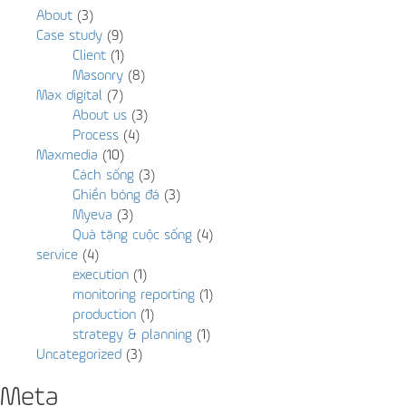
About
(3)
Case study
(9)
Client
(1)
Masonry
(8)
Max digital
(7)
About us
(3)
Process
(4)
Maxmedia
(10)
Cách sống
(3)
Ghiền bóng đá
(3)
Myeva
(3)
Quà tặng cuộc sống
(4)
service
(4)
execution
(1)
monitoring reporting
(1)
production
(1)
strategy & planning
(1)
Uncategorized
(3)
Meta