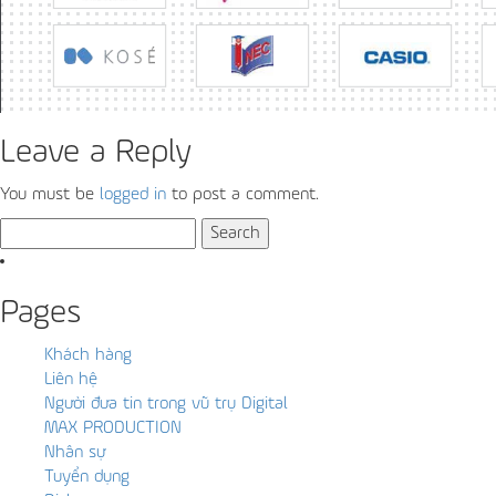
Leave a Reply
You must be
logged in
to post a comment.
Search
for:
Pages
Khách hàng
Liên hệ
Người đưa tin trong vũ trụ Digital
MAX PRODUCTION
Nhân sự
Tuyển dụng