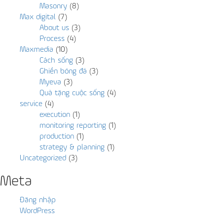
Masonry
(8)
Max digital
(7)
About us
(3)
Process
(4)
Maxmedia
(10)
Cách sống
(3)
Ghiền bóng đá
(3)
Myeva
(3)
Quà tặng cuộc sống
(4)
service
(4)
execution
(1)
monitoring reporting
(1)
production
(1)
strategy & planning
(1)
Uncategorized
(3)
Meta
Đăng nhập
WordPress