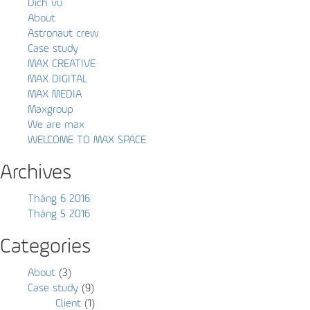
Dịch vụ
About
Astronaut crew
Case study
MAX CREATIVE
MAX DIGITAL
MAX MEDIA
Maxgroup
We are max
WELCOME TO MAX SPACE
Archives
Tháng 6 2016
Tháng 5 2016
Categories
About
(3)
Case study
(9)
Client
(1)