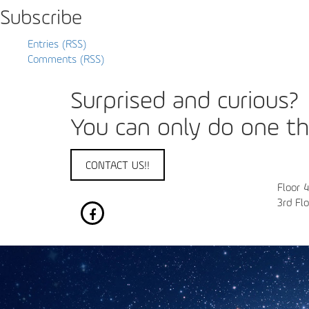
Subscribe
Entries (RSS)
Comments (RSS)
Surprised and curious?
You can only do one thi
CONTACT US!!
Floor 
3rd Fl