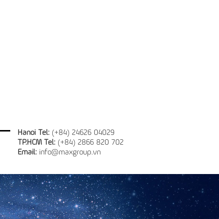
Hanoi Tel:
(+84) 24626 04029
TP.HCM Tel:
(+84) 2866 820 702
Email:
info@maxgroup.vn