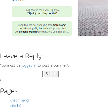
Leave a Reply
You must be
logged in
to post a comment.
Search
for:
Pages
Khách hàng
Liên hệ