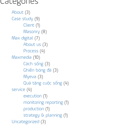
Categories
About
(3)
Case study
(9)
Client
(1)
Masonry
(8)
Max digital
(7)
About us
(3)
Process
(4)
Maxmedia
(10)
Cách sống
(3)
Ghiền bóng đá
(3)
Myeva
(3)
Quà tặng cuộc sống
(4)
service
(4)
execution
(1)
monitoring reporting
(1)
production
(1)
strategy & planning
(1)
Uncategorized
(3)